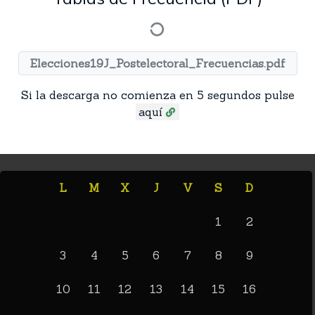
Elecciones19J_Postelectoral_Frecuencias.pdf
Si la descarga no comienza en 5 segundos pulse
aquí
L
M
X
J
V
S
D
1
2
3
4
5
6
7
8
9
10
11
12
13
14
15
16