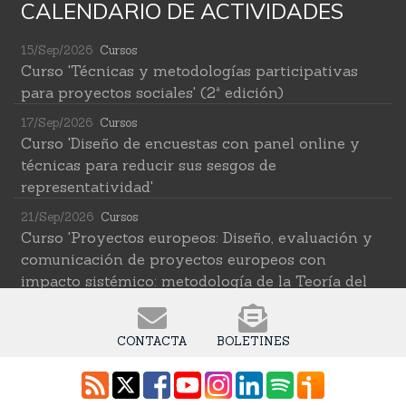
CALENDARIO DE ACTIVIDADES
15/Sep/2026
Cursos
Curso 'Técnicas y metodologías participativas
para proyectos sociales' (2ª edición)
17/Sep/2026
Cursos
Curso 'Diseño de encuestas con panel online y
técnicas para reducir sus sesgos de
representatividad'
21/Sep/2026
Cursos
Curso 'Proyectos europeos: Diseño, evaluación y
comunicación de proyectos europeos con
impacto sistémico: metodología de la Teoría del
Cambio transformativa'
22/Sep/2026
Cursos
CONTACTA
BOLETINES
Curso 'Herramientas de IA para investigar en
ciencias sociales' (2ª edición)
12/Oct/2026
Cursos