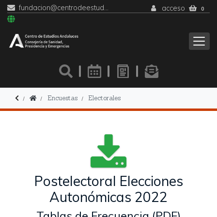
fundacion@centrodeestudiosandaluces.es
acceso
0
Encuestas
Electorales
Postelectoral Elecciones
Autonómicas 2022
Tablas de Frecuencia (PDF)