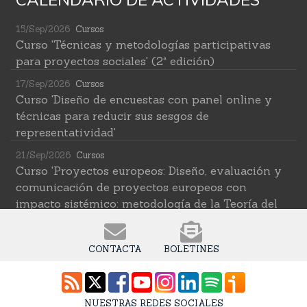
15/Sep/2026
Cursos
Curso 'Técnicas y metodologías participativas
para proyectos sociales' (2ª edición)
17/Sep/2026
Cursos
Curso 'Diseño de encuestas con panel online y
técnicas para reducir sus sesgos de
representatividad'
21/Sep/2026
Cursos
Curso 'Proyectos europeos: Diseño, evaluación y
comunicación de proyectos europeos con
impacto sistémico: metodología de la Teoría del
Cambio transformativa'
22/Sep/2026
Cursos
CONTACTA
BOLETINES
Curso 'Herramientas de IA para investigar en
ciencias sociales' (2ª edición)
12/Oct/2026
Cursos
NUESTRAS REDES SOCIALES