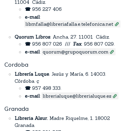
11004 Cádiz.
☎
956 227 406
e-mail
:
libmfalla@libreriafalla.e.telefonica.net
Quorum Libros
. Ancha, 27. 11001 Cádiz.
☎
956 807 026 ///
Fax
: 956 807 029.
e-mail
:
quorum@grupoquorum.com
Cordoba
Librería Luque
. Jesús y María, 6. 14003.
Córdoba. ç
☎
957 498 333.
e-mail
:
librerialuque@librerialuque.es
Granada
Libreria Alsur.
Madre Riquelme, 1. 18002
Granada.