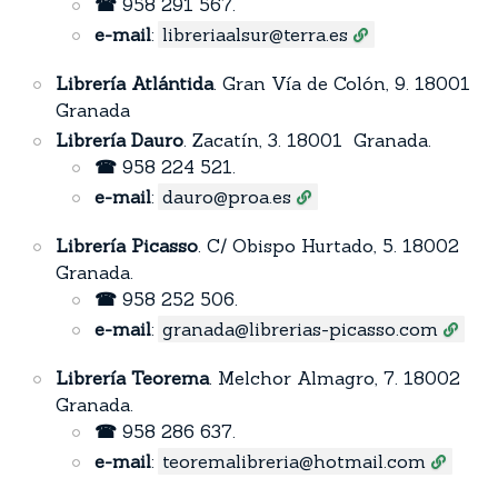
☎
958 291 567.
e-mail
:
libreriaalsur@terra.es
Librería Atlántida
. Gran Vía de Colón, 9. 18001
Granada
Librería Dauro
. Zacatín, 3. 18001 Granada.
☎
958 224 521.
e-mail
:
dauro@proa.es
Librería Picasso
. C/ Obispo Hurtado, 5. 18002
Granada.
☎
958 252 506.
e-mail
:
granada@librerias-picasso.com
Librería Teorema
. Melchor Almagro, 7. 18002
Granada.
☎
958 286 637.
e-mail
:
teoremalibreria@hotmail.com