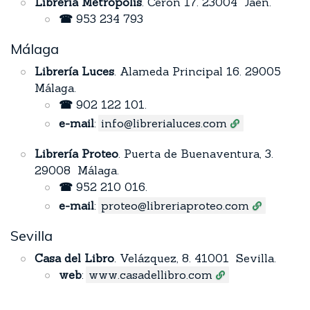
Librería Metrópolis
. Ceron 17. 23004 Jaén.
☎
953 234 793
Málaga
Librería Luces
. Alameda Principal 16. 29005
Málaga.
☎
902 122 101.
e-mail
:
info@librerialuces.com
Librería Proteo
. Puerta de Buenaventura, 3.
29008 Málaga.
☎
952 210 016.
e-mail
:
proteo@libreriaproteo.com
Sevilla
Casa del Libro
. Velázquez, 8. 41001 Sevilla.
web
:
www.casadellibro.com