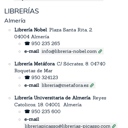
LIBRERÍAS
Almería
Librería Nobel
. Plaza Santa Rita, 2.
04004 Almería
☎
950 235 265
e-mail
:
info@libreria-nobel.com
Librería Metáfora
. C/ Sócrates, 8. 04740
Roquetas de Mar
☎
950 324123
e-mail
:
libreria@metafora.es
Librería Universitaria de Almería
. Reyes
Catolicos, 18. 04001 Almería.
☎
950 235 600
e-mail
:
libreriapicasso@librerias-picasso.com