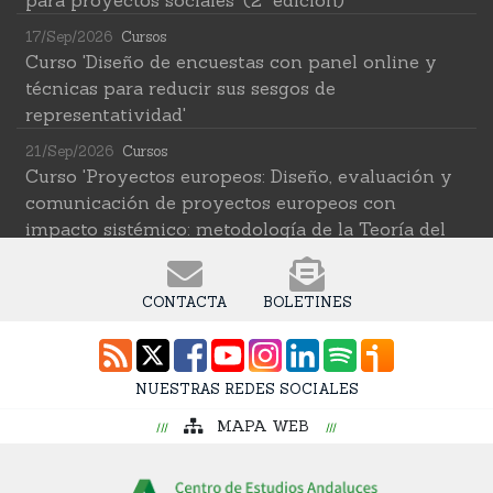
para proyectos sociales' (2ª edición)
17/Sep/2026
Cursos
Curso 'Diseño de encuestas con panel online y
técnicas para reducir sus sesgos de
representatividad'
21/Sep/2026
Cursos
Curso 'Proyectos europeos: Diseño, evaluación y
comunicación de proyectos europeos con
impacto sistémico: metodología de la Teoría del
Cambio transformativa'
22/Sep/2026
Cursos
CONTACTA
BOLETINES
Curso 'Herramientas de IA para investigar en
ciencias sociales' (2ª edición)
12/Oct/2026
Cursos
NUESTRAS REDES SOCIALES
Curso 'Web Scraping Asistido por IA: recolección
MAPA WEB
intelingente de datos'
19/Oct/2026
Cursos