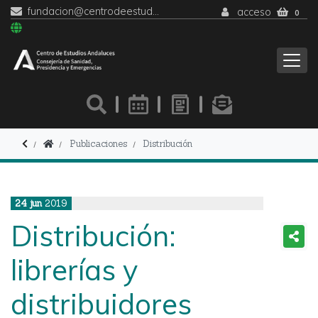
fundacion@centrodeestudiosandaluces.es
acceso
0
Publicaciones
Distribución
24
jun
2019
Distribución:
librerías y
distribuidores