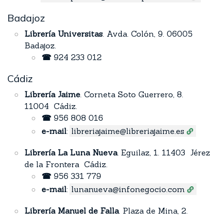
Badajoz
Librería Universitas
. Avda. Colón, 9. 06005
Badajoz.
☎
924 233 012
Cádiz
Librería Jaime
. Corneta Soto Guerrero, 8.
11004 Cádiz.
☎
956 808 016
e-mail
:
libreriajaime@libreriajaime.es
Librería La Luna Nueva
. Eguilaz, 1. 11403 Jérez
de la Frontera Cádiz.
☎
956 331 779
e-mail
:
lunanueva@infonegocio.com
Librería Manuel de Falla
. Plaza de Mina, 2.