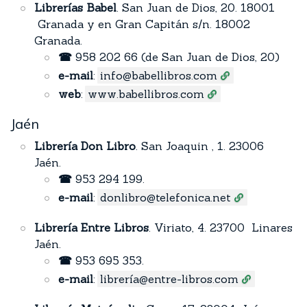
Librerías Babel
. San Juan de Dios, 20. 18001
Granada y en Gran Capitán s/n. 18002
Granada.
☎
958 202 66 (de San Juan de Dios, 20)
e-mail
:
info@babellibros.com
web
:
www.babellibros.com
Jaén
Librería Don Libro
. San Joaquin , 1. 23006
Jaén.
☎
953 294 199.
e-mail
:
donlibro@telefonica.net
Librería Entre Libros
. Viriato, 4. 23700 Linares
Jaén.
☎
953 695 353.
e-mail
:
librería@entre-libros.com