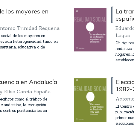
 de los mayores en
La tra
españo
ntonio Trinidad Requena
Eduardo
Lagos
d social de los mayores en
levada heterogeneidad, tanto en
Un riguros
 sanitaria, educativa o de
andaluza 
hogares, l
establecen 
ncuencia en Andalucía
Elecci
1982-
y Elisa García España
Antonio
íficos como el tráfico de
 clandestina, la corrupción
El Centro
os centros penitenciarios en
publicació
primer núm
elecciones