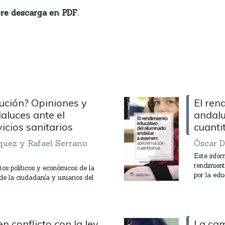
bre descarga en PDF.
lución? Opiniones y
El ren
aluces ante el
andalu
icios sanitarios
cuanti
uez y Rafael Serrano
Óscar D
Este infor
rendimien
os políticos y económicos de la
por la edu
de la ciudadanía y usuarios del
 conflicto con la ley.
La cam