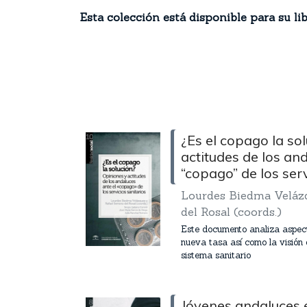
Esta colección está disponible para su li
¿Es el copago la so
actitudes de los and
“copago” de los serv
Lourdes Biedma Velázq
del Rosal (coords.)
Este documento analiza aspect
nueva tasa así como la visión 
sistema sanitario
Jóvenes andaluces en