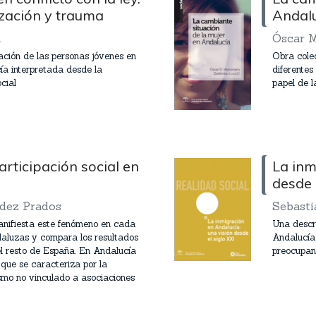
ización y trauma
Andal
a
Óscar M
ación de las personas jóvenes en
Obra colec
cía interpretada desde la
diferentes
cial
papel de l
rticipación social en
La inm
desde 
dez Prados
Sebasti
anifiesta este fenómeno en cada
Una descri
daluzas y compara los resultados
Andalucía,
l resto de España. En Andalucía
preocupan
 que se caracteriza por la
vismo no vinculado a asociaciones