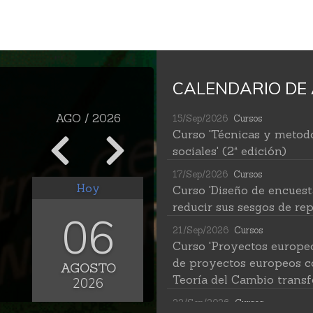
CALENDARIO DE 
AGO / 2026
15/Sep/2026
Cursos
Curso 'Técnicas y metodo
sociales' (2ª edición)
17/Sep/2026
Cursos
Hoy
Curso 'Diseño de encuest
reducir sus sesgos de rep
06
21/Sep/2026
Cursos
Curso 'Proyectos europe
de proyectos europeos c
AGOSTO
Teoría del Cambio transf
2026
22/Sep/2026
Cursos