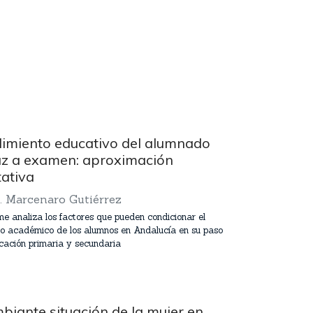
dimiento educativo del alumnado
z a examen: aproximación
tativa
. Marcenaro Gutiérrez
me analiza los factores que pueden condicionar el
to académico de los alumnos en Andalucía en su paso
cación primaria y secundaria
biante situación de la mujer en