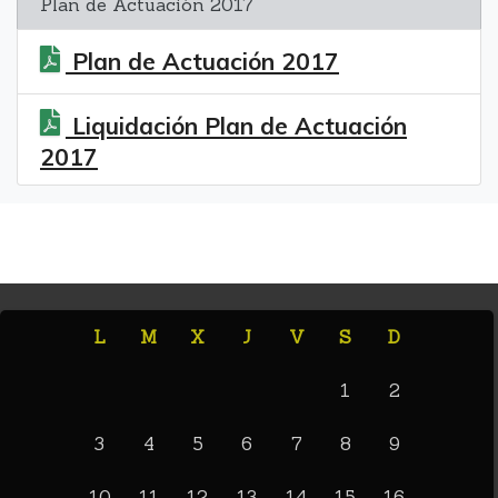
Plan de Actuación 2017
Plan de Actuación 2017
Liquidación Plan de Actuación
2017
L
M
X
J
V
S
D
1
2
3
4
5
6
7
8
9
10
11
12
13
14
15
16