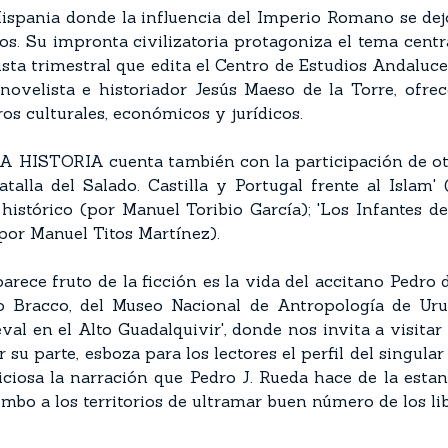
Hispania donde la influencia del Imperio Romano se dej
os. Su impronta civilizatoria protagoniza el tema cent
 trimestral que edita el Centro de Estudios Andaluces.
novelista e historiador Jesús Maeso de la Torre, ofr
s culturales, económicos y jurídicos.
ISTORIA cuenta también con la participación de otro
atalla del Salado. Castilla y Portugal frente al Islam
istórico (por Manuel Toribio García); 'Los Infantes d
por Manuel Titos Martínez).
arece fruto de la ficción es la vida del accitano Pedro 
ego Bracco, del Museo Nacional de Antropología de Uru
val en el Alto Guadalquivir', donde nos invita a visitar
 su parte, esboza para los lectores el perfil del singu
eliciosa la narración que Pedro J. Rueda hace de la esta
o a los territorios de ultramar buen número de los libr