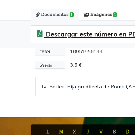
Documentos
Imágenes
1
1
Descargar este número en P
16951956144
ISBN.
3.5 €
Precio
La Bética, Hija predilecta de Roma (A
L
M
X
J
V
S
D