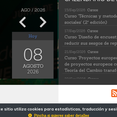
AGO / 2026
15/Sep/2026
Cursos
Curso 'Técnicas y metodo
sociales' (2ª edición)
17/Sep/2026
Cursos
Hoy
Curso 'Diseño de encuest
reducir sus sesgos de rep
08
21/Sep/2026
Cursos
Curso 'Proyectos europe
de proyectos europeos c
AGOSTO
Teoría del Cambio transf
2026
22/Sep/2026
Cursos
Curso 'Herramientas de IA
(2ª edición)
12/Oct/2026
Cursos
Curso 'Web Scraping Asis
e sitio utiliza cookies para estadísticas, traducción y ses
MAPA WEB
datos'
Pincha si quieres saber detalles