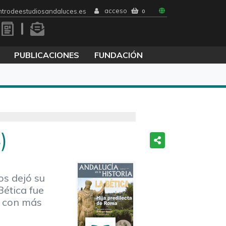
acceso
trodeestudiosandaluces.es
0
PUBLICACIONES
FUNDACIÓN
)
os dejó su
Bética fue
r con más