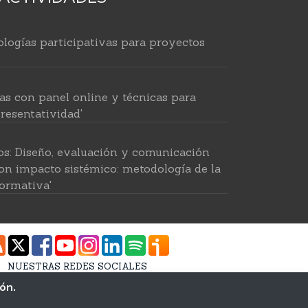
logías participativas para proyectos
as con panel online y técnicas para
resentatividad'
os: Diseño, evaluación y comunicación
on impacto sistémico: metodología de la
ormativa'
 para investigar en ciencias sociales'
NUESTRAS REDES SOCIALES
tido por IA: recolección intelingente de
ión.