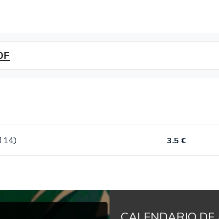
DF
H 14)
3.5 €
CALENDARIO DE 