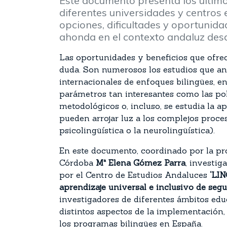
Este documento presenta los último
diferentes universidades y centros
opciones, dificultades y oportunidad
ahonda en el contexto andaluz de
Las oportunidades y beneficios que ofrec
duda. Son numerosos los estudios que an
internacionales de enfoques bilingües, en
parámetros tan interesantes como las polí
metodológicos o, incluso, se estudia la a
pueden arrojar luz a los complejos proce
psicolingüística o la neurolingüística).
En este documento, coordinado por la pro
Córdoba
Mª Elena Gómez Parra
, investig
por el Centro de Estudios Andaluces
‘LI
aprendizaje universal e inclusivo de seg
investigadores de diferentes ámbitos educ
distintos aspectos de la implementación,
los programas bilingües en España.