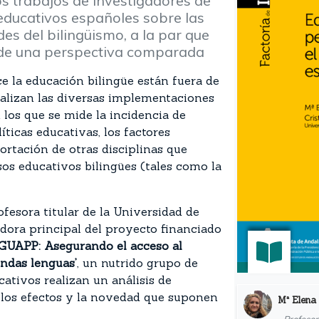
s trabajos de investigadores de
 educativos españoles sobre las
es del bilingüismo, a la par que
sde una perspectiva comparada
e la educación bilingüe están fuera de
alizan las diversas implementaciones
 los que se mide la incidencia de
ticas educativas, los factores
portación de otras disciplinas que
sos educativos bilingües (tales como la
fesora titular de la Universidad de
adora principal del proyecto financiado
NGUAPP: Asegurando el acceso al
undas lenguas’
, un nutrido grupo de
ativos realizan un análisis de
 los efectos y la novedad que suponen
Mª Elena