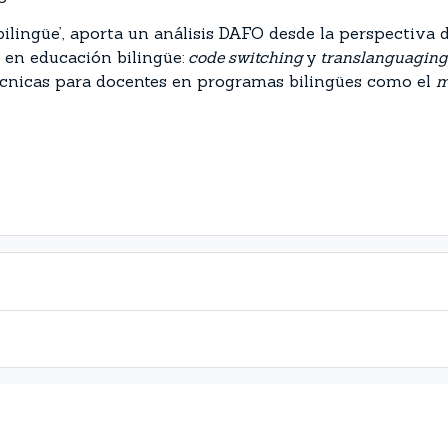
bilingüe’, aporta un análisis DAFO desde la perspectiva d
en educación bilingüe:
code switching
y
translanguaging
técnicas para docentes en programas bilingües como el
m