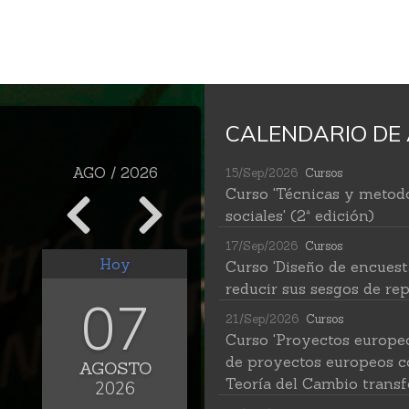
CALENDARIO DE 
AGO / 2026
15/Sep/2026
Cursos
Curso 'Técnicas y metodo
sociales' (2ª edición)
17/Sep/2026
Cursos
Hoy
Curso 'Diseño de encuest
reducir sus sesgos de rep
07
21/Sep/2026
Cursos
Curso 'Proyectos europe
de proyectos europeos c
AGOSTO
Teoría del Cambio transf
2026