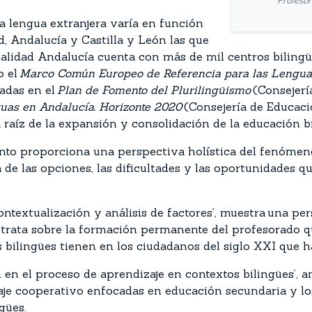
Profesor
a lengua extranjera varía en función
, Andalucía y Castilla y León las que
alidad Andalucía cuenta con más de mil centros bilingües
o el
Marco Común Europeo de Referencia para las Lengua
madas en el
Plan de Fomento del Plurilingüismo
(Consejerí
guas en Andalucía. Horizonte 2020
(Consejería de Educaci
raíz de la expansión y consolidación de la educación b
ento proporciona una perspectiva holística del fenómen
 de las opciones, las dificultades y las oportunidades q
ontextualización y análisis de factores’, muestra
una per
 trata sobre la formación permanente del profesorado q
s bilingües tienen en los ciudadanos del siglo XXI que
en el proceso de aprendizaje en contextos bilingües’, ana
je cooperativo enfocadas en educación secundaria y los
ngües.