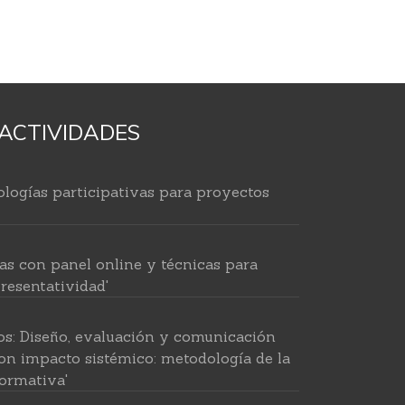
ACTIVIDADES
logías participativas para proyectos
as con panel online y técnicas para
resentatividad'
os: Diseño, evaluación y comunicación
on impacto sistémico: metodología de la
ormativa'