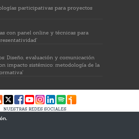
logías participativas para proyectos
as con panel online y técnicas para
resentatividad'
os: Diseño, evaluación y comunicación
on impacto sistémico: metodología de la
ormativa'
 para investigar en ciencias sociales'
NUESTRAS REDES SOCIALES
tido por IA: recolección intelingente de
ión.
Estudios Andaluces MP