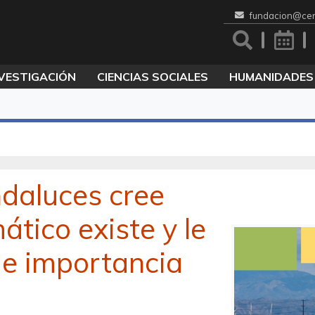
fundacion@cen
VESTIGACIÓN
CIENCIAS SOCIALES
HUMANIDADES
ndaluces cree
ático existe y le
de importancia