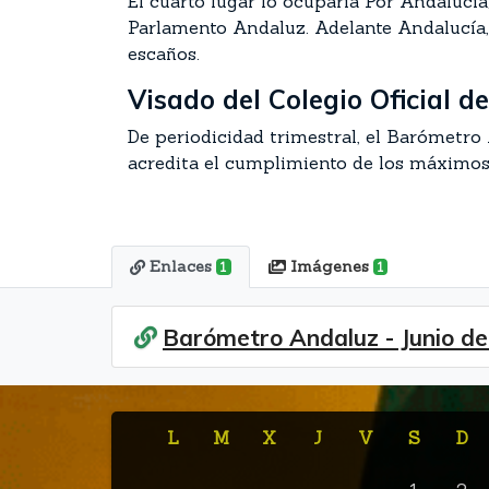
El cuarto lugar lo ocuparía Por Andalucí
Parlamento Andaluz. Adelante Andalucía, 
escaños.
Visado del Colegio Oficial d
De periodicidad trimestral, el Barómetro 
acredita el cumplimiento de los máximos e
Enlaces
Imágenes
1
1
Barómetro Andaluz - Junio d
L
M
X
J
V
S
D