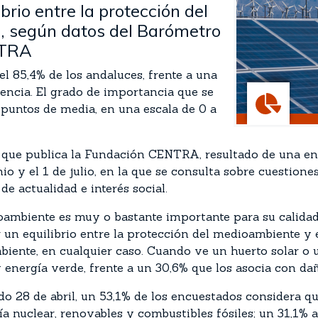
brio entre la protección del
o, según datos del Barómetro
NTRA
el 85,4% de los andaluces, frente a una
tencia. El grado de importancia que se
puntos de media, en una escala de 0 a
que publica la Fundación CENTRA, resultado de una enc
io y el 1 de julio, en la que se consulta sobre cuestione
e actualidad e interés social.
oambiente es muy o bastante importante para su calidad 
ir un equilibrio entre la protección del medioambiente y 
ente, en cualquier caso. Cuando ve un huerto solar o una
ergía verde, frente a un 30,6% que los asocia con daños
do 28 de abril, un 53,1% de los encuestados considera qu
a nuclear, renovables y combustibles fósiles; un 31,1% a