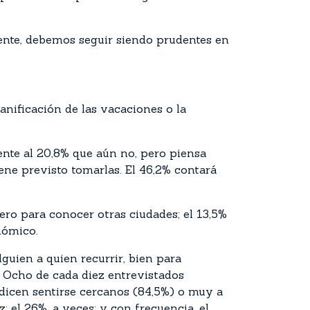
iente, debemos seguir siendo prudentes en
anificación de las vacaciones o la
rente al 20,8% que aún no, pero piensa
ene previsto tomarlas. El 46,2% contará
jero para conocer otras ciudades; el 13,5%
nómico.
guien a quien recurrir, bien para
. Ocho de cada diez entrevistados
 dicen sentirse cercanos (84,5%) o muy a
 el 26%, a veces; y con frecuencia, el