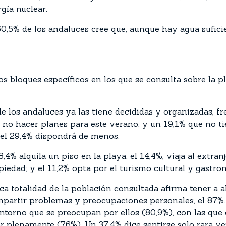
gía nuclear.
l 60,5% de los andaluces cree que, aunque hay agua sufic
 bloques específicos en los que se consulta sobre la pl
de los andaluces ya las tiene decididas y organizadas, f
 no hacer planes para este verano; y un 19,1% que no ti
el 29,4% dispondrá de menos.
4% alquila un piso en la playa; el 14,4%, viaja al extran
piedad; y el 11,2% opta por el turismo cultural y gastro
ca totalidad de la población consultada afirma tener a al
ompartir problemas y preocupaciones personales, el 87%
ntorno que se preocupan por ellos (80,9%), con las que
 plenamente (76%). Un 37,4% dice sentirse solo rara vez;