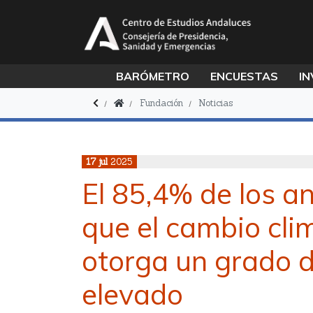
BARÓMETRO
ENCUESTAS
IN
Fundación
Noticias
17
jul
2025
El 85,4% de los a
que el cambio clim
otorga un grado 
elevado