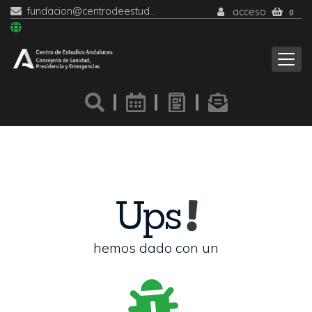
fundacion@centrodeestudiosandaluces.es
acceso
0
Ups
hemos dado con un