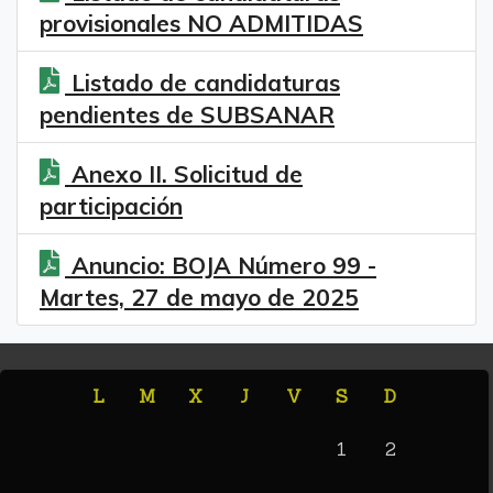
provisionales NO ADMITIDAS
Listado de candidaturas
pendientes de SUBSANAR
Anexo II. Solicitud de
participación
Anuncio: BOJA Número 99 -
Martes, 27 de mayo de 2025
L
M
X
J
V
S
D
1
2