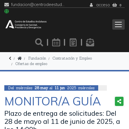
fundacion@centrodeestudiosandaluces.es
acceso
0
Fundación
Contratación y Empleo
Ofertas de empleo
Del
miércoles
28
may
al
11
jun
2025
miércoles
MONITOR/A GUÍA
Plazo de entrega de solicitudes: Del
28 de mayo al 11 de junio de 2025, a