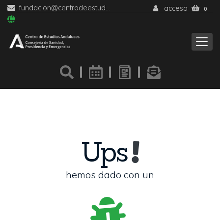
fundacion@centrodeestudiosandaluces.es
acceso
0
Ups
hemos dado con un