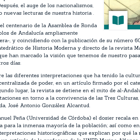
Después, el auge de los nacionalismos,
 nuevas lecturas de nuestra historia .
del centenario de la Asamblea de Ronda
mbolos de Andalucía ampliamente
era-, y coincidiendo con la publicación de su número 60
atedrático de Historia Moderna y directo de la revista
 que han marcado la visión que tenemos de nuestro pasa
ros días.
re las diferentes interpretaciones que ha tenido la cultu
ntralizada de poder, en un artículo firmado por el cate
gundo lugar, la revista se detiene en el mito de al-Anda
etaciones en torno a la convivencia de las Tres Culturas,
da, José Antonio González Alcantud.
uel Peña (Universidad de Córdoba) el dosier recala en e
ia para la inmensa mayoría de la población; así como en 
nterpretaciones historiográficas que explican por qué l