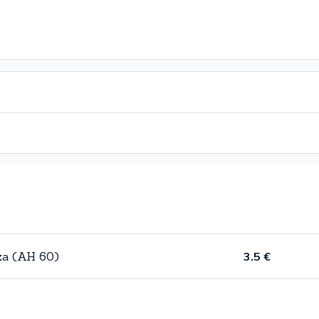
uza (AH 60)
3.5 €