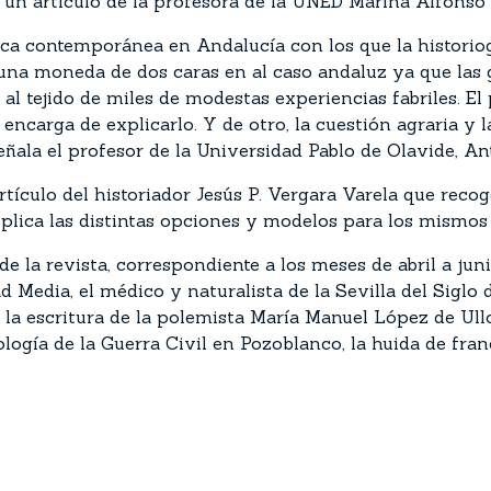
 un artículo de la profesora de la UNED Marina Alfonso
oca contemporánea en Andalucía con los que la historiog
n, una moneda de dos caras en al caso andaluz ya que las
l tejido de miles de modestas experiencias fabriles. El
ncarga de explicarlo. Y de otro, la cuestión agraria y l
 señala el profesor de la Universidad Pablo de Olavide, 
artículo del historiador Jesús P. Vergara Varela que reco
plica las distintas opciones y modelos para los mismos q
de la revista, correspondiente a los meses de abril a juni
 Media, el médico y naturalista de la Sevilla del Siglo d
 la escritura de la polemista María Manuel López de Ullo
eología de la Guerra Civil en Pozoblanco, la huida de fr