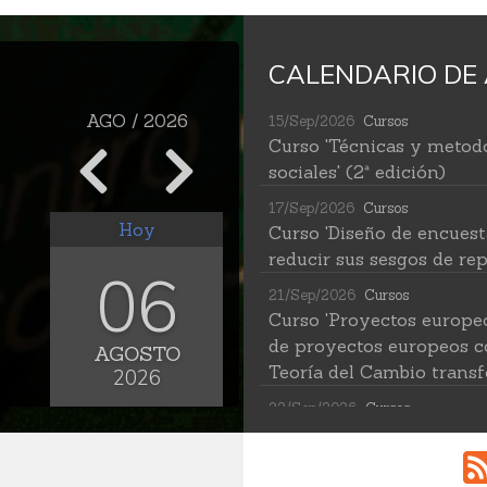
CALENDARIO DE 
AGO / 2026
15/Sep/2026
Cursos
Curso 'Técnicas y metodo
sociales' (2ª edición)
17/Sep/2026
Cursos
Hoy
Curso 'Diseño de encuest
reducir sus sesgos de rep
06
21/Sep/2026
Cursos
Curso 'Proyectos europe
de proyectos europeos c
AGOSTO
Teoría del Cambio transf
2026
22/Sep/2026
Cursos
Curso 'Herramientas de IA
(2ª edición)