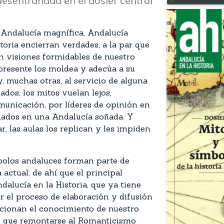
desentrañada en el dosier central
, Andalucía magnífica, Andalucía
toria encierran verdades, a la par que
n visiones formidables de nuestro
presente los moldea y adecúa a su
, muchas otras, al servicio de alguna
ados, los mitos vuelan lejos,
unicación, por líderes de opinión en
edados en una Andalucía soñada. Y
, las aulas los replican y les impiden
mbolos andaluces forman parte de
 actual; de ahí que el principal
dalucía en la Historia, que ya tiene
ar el proceso de elaboración y difusión
cionan el conocimiento de nuestro
ay que remontarse al Romanticismo