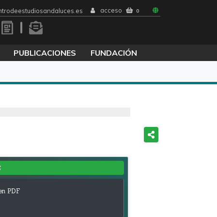
acceso
trodeestudiosandaluces.es
0
PUBLICACIONES
FUNDACIÓN
S
en PDF