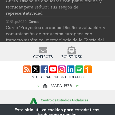
Curso 'Diseño de encuestas con panel online y
técnicas para reducir sus sesgos de
representatividad'
21/Sep/2026
Cursos
Curso 'Proyectos europeos: Diseño, evaluación y
comunicación de proyectos europeos con
impacto sistémico: metodología de la Teoría del
Cambio transformativa'
22/Sep/2026
Cursos
CONTACTA
BOLETINES
Curso 'Herramientas de IA para investigar en
ciencias sociales' (2ª edición)
12/Oct/2026
Cursos
NUESTRAS REDES SOCIALES
Curso 'Web Scraping Asistido por IA: recolección
MAPA WEB
intelingente de datos'
19/Oct/2026
Cursos
Curso 'Una introducción a los métodos digitales y
las ciencias sociales computacionales'
Este sitio utiliza cookies para estadísticas,
traducción y sesión.