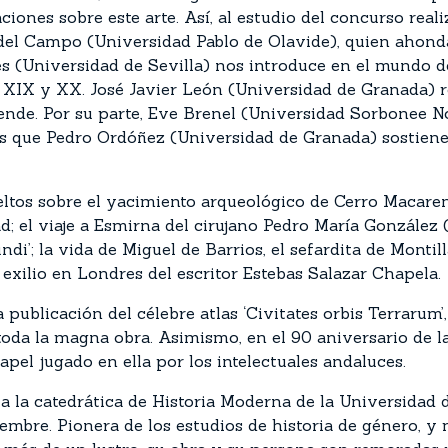
ciones sobre este arte. Así, al estudio del concurso rea
 del Campo (Universidad Pablo de Olavide), quien ahond
es (Universidad de Sevilla) nos introduce en el mundo de
s XIX y XX. José Javier León (Universidad de Granada) re
ende. Por su parte, Eve Brenel (Universidad Sorbonee N
ras que Pedro Ordóñez (Universidad de Granada) sostien
eltos sobre el yacimiento arqueológico de Cerro Macareno
 el viaje a Esmirna del cirujano Pedro María González (1
ndi’; la vida de Miguel de Barrios, el sefardita de Monti
exilio en Londres del escritor Estebas Salazar Chapela.
publicación del célebre atlas ‘Civitates orbis Terrarum’,
toda la magna obra. Asimismo, en el 90 aniversario de 
apel jugado en ella por los intelectuales andaluces.
a la catedrática de Historia Moderna de la Universidad d
mbre. Pionera de los estudios de historia de género, y 