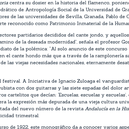
toria
centra su dosier en la historia del flamenco, ponien
edrático de Antropología Social de la Universidad de Gr
ores de las universidades de Sevilla, Granada, Pablo de
 arte reconocido como Patrimonio Inmaterial de la Hum
ctores partidarios decididos del cante jondo, y aquell
amino de la deseada modernidad”, señala el profesor Gon
iato de la polémica: “Al solo anuncio de este concurso
n el cante hondo más que a través de la ramplonería sa
de las viejas necesidades nacionales, eternamente desate
festival. A Iniciativa de Ignacio Zuloaga el vanguardist
ubista con dos guitarras y las siete espadas del dolor an
s cartelitos que decían: ‘Escuelas, escuelas y escuelas’
era la expresión más depurada de una vieja cultura unive
portada del nuevo número de la revista
Andalucía en la His
cidad trimestral.
so de 1922, este monográfico da a conocer varios asp