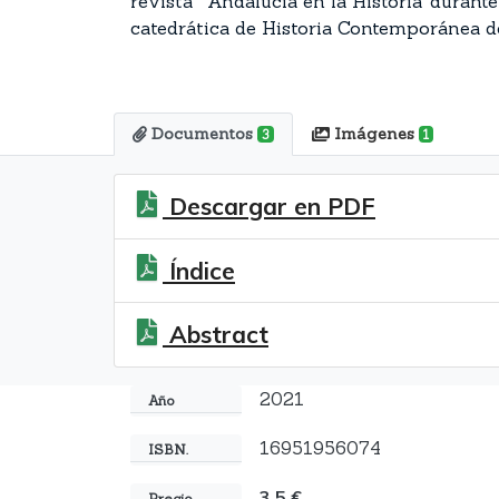
revista ‘Andalucía en la Historia’ duran
catedrática de Historia Contemporánea
Documentos
Imágenes
3
1
Descargar en PDF
Índice
Abstract
2021
Año
16951956074
ISBN.
3.5 €
Precio