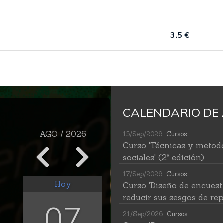
3.5 €
CALENDARIO DE 
AGO / 2026
15/Sep/2026
Cursos
Curso 'Técnicas y metodo
sociales' (2ª edición)
17/Sep/2026
Cursos
Hoy
Curso 'Diseño de encuest
reducir sus sesgos de rep
07
21/Sep/2026
Cursos