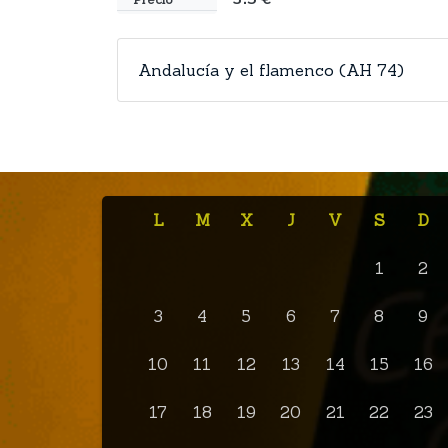
Andalucía y el flamenco (AH 74)
L
M
X
J
V
S
D
1
2
3
4
5
6
7
8
9
10
11
12
13
14
15
16
17
18
19
20
21
22
23