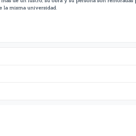
te más de un lustro, su obra y su persona son remoradas
 de la misma universidad.