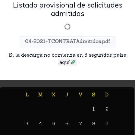
Listado provisional de solicitudes
admitidas
04-2021-TCONTRATAdmitidos.pdf
Si la descarga no comienza en 5 segundos pulse
aquí
L
M
X
J
V
S
D
1
2
3
4
5
6
7
8
9