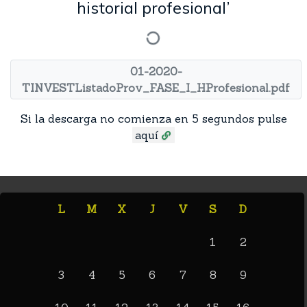
historial profesional’
01-2020-
TINVESTListadoProv_FASE_I_HProfesional.pdf
Si la descarga no comienza en 5 segundos pulse
aquí
L
M
X
J
V
S
D
1
2
3
4
5
6
7
8
9