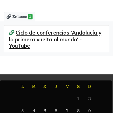
Enlaces
1
Ciclo de conferencias 'Andalucía y
la primera vuelta al mundo' -
YouTube
L
M
X
J
V
S
D
1
2
3
4
5
6
7
8
9