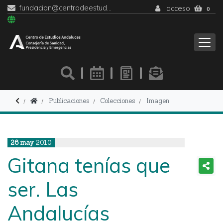
fundacion@centrodeestudiosandaluces.es
acceso
0
Publicaciones
Colecciones
Imagen
26
may
2010
Gitana tenías que
ser. Las
Andalucías