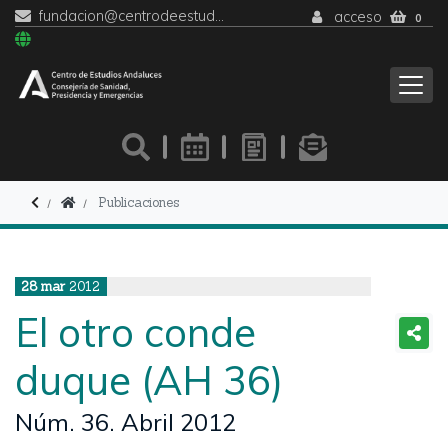
fundacion@centrodeestudiosandaluces.es
acceso
0
Publicaciones
28
mar
2012
El otro conde
duque (AH 36)
Núm. 36. Abril 2012