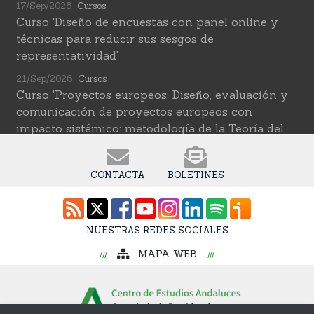
17/Sep/2026
Cursos
Curso 'Diseño de encuestas con panel online y
técnicas para reducir sus sesgos de
representatividad'
21/Sep/2026
Cursos
Curso 'Proyectos europeos: Diseño, evaluación y
comunicación de proyectos europeos con
impacto sistémico: metodología de la Teoría del
Cambio transformativa'
22/Sep/2026
Cursos
CONTACTA
BOLETINES
Curso 'Herramientas de IA para investigar en
ciencias sociales' (2ª edición)
12/Oct/2026
Cursos
NUESTRAS REDES SOCIALES
Curso 'Web Scraping Asistido por IA: recolección
MAPA WEB
intelingente de datos'
19/Oct/2026
Cursos
Curso 'Una introducción a los métodos digitales y
las ciencias sociales computacionales'