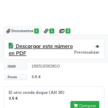
Documentos
1
1
2
Descargar este número
Previsualizar
en PDF
169519563610
ISBN.
3.5 €
Precio
El otro conde duque (AH 36)
3.5 €
Comprar