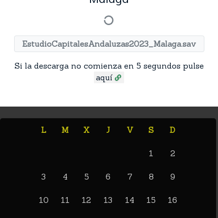
EstudioCapitalesAndaluzas2023_Malaga.sav
Si la descarga no comienza en 5 segundos pulse
aquí
L
M
X
J
V
S
D
1
2
3
4
5
6
7
8
9
10
11
12
13
14
15
16