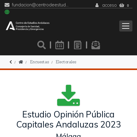
fundacion@centrodeestudiosandaluces.es
acceso
0
Encuestas
Electorales
Estudio Opinión Pública
Capitales Andaluzas 2023
Málaga