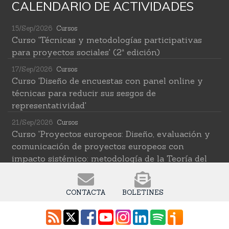
CALENDARIO DE ACTIVIDADES
15/Sep/2026
Cursos
Curso 'Técnicas y metodologías participativas
para proyectos sociales' (2ª edición)
17/Sep/2026
Cursos
Curso 'Diseño de encuestas con panel online y
técnicas para reducir sus sesgos de
representatividad'
21/Sep/2026
Cursos
Curso 'Proyectos europeos: Diseño, evaluación y
comunicación de proyectos europeos con
impacto sistémico: metodología de la Teoría del
Cambio transformativa'
22/Sep/2026
Cursos
CONTACTA
BOLETINES
Curso 'Herramientas de IA para investigar en
ciencias sociales' (2ª edición)
12/Oct/2026
Cursos