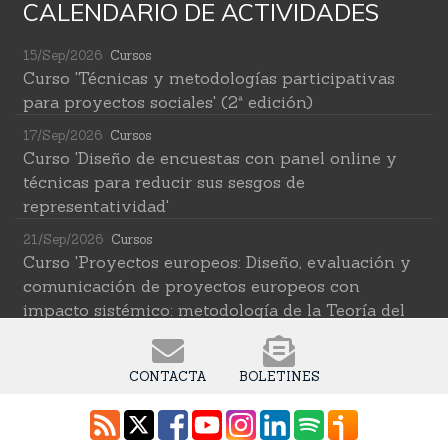
CALENDARIO DE ACTIVIDADES
15/Sep/2026
Cursos
Curso 'Técnicas y metodologías participativas
para proyectos sociales' (2ª edición)
17/Sep/2026
Cursos
Curso 'Diseño de encuestas con panel online y
técnicas para reducir sus sesgos de
representatividad'
21/Sep/2026
Cursos
Curso 'Proyectos europeos: Diseño, evaluación y
comunicación de proyectos europeos con
impacto sistémico: metodología de la Teoría del
Cambio transformativa'
22/Sep/2026
Cursos
CONTACTA
BOLETINES
Curso 'Herramientas de IA para investigar en
ciencias sociales' (2ª edición)
12/Oct/2026
Cursos