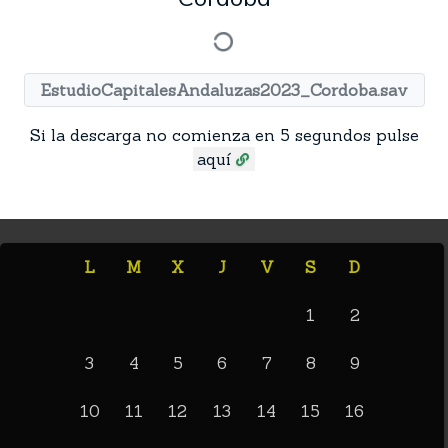
EstudioCapitalesAndaluzas2023_Cordoba.sav
Si la descarga no comienza en 5 segundos pulse
aquí
L
M
X
J
V
S
D
1
2
3
4
5
6
7
8
9
10
11
12
13
14
15
16