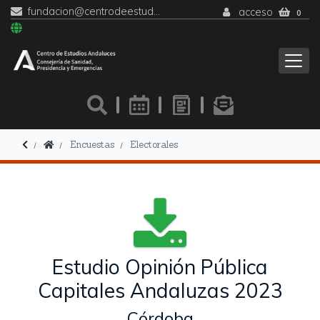
fundacion@centrodeestudiosandaluces.es
acceso
0
Encuestas
Electorales
Estudio Opinión Pública
Capitales Andaluzas 2023
Córdoba