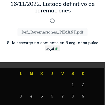
16/11/2022. Listado definitivo de
baremaciones
Def_Baremaciones_PEMANT.pdf
Si la descarga no comienza en 5 segundos pulse
aquí
L
M
X
J
V
S
D
1
2
3
4
5
6
7
8
9