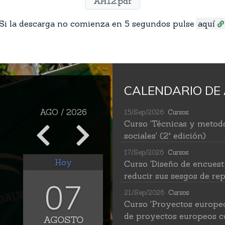
AH12.pdf
Si la descarga no comienza en 5 segundos pulse
aquí
CALENDARIO DE 
AGO / 2026
15/Sep/2026
Cursos
Curso 'Técnicas y metodo
sociales' (2ª edición)
17/Sep/2026
Cursos
Hoy
Curso 'Diseño de encuest
reducir sus sesgos de rep
07
21/Sep/2026
Cursos
Curso 'Proyectos europe
de proyectos europeos c
AGOSTO