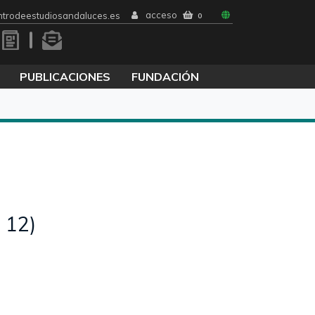
acceso
trodeestudiosandaluces.es
0
PUBLICACIONES
FUNDACIÓN
 12)