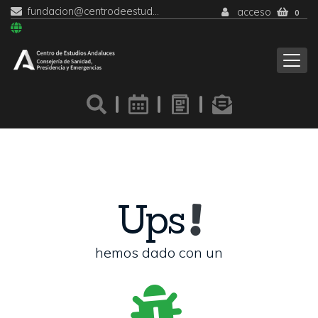
fundacion@centrodeestudiosandaluces.es
acceso
0
Ups
hemos dado con un