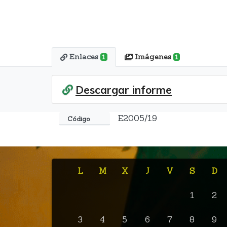
Enlaces
Imágenes
1
1
Descargar informe
E2005/19
Código
L
M
X
J
V
S
D
1
2
3
4
5
6
7
8
9