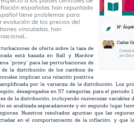
 respecto a los países centrales de
 inflación españolas han repuntado
español tiene problemas para
lar evolución de los precios del
Mª Ángele
stiones vinculadas, han
acional...
Carlos U
erturbaciones de oferta sobre la tasa de
Catedrát
licada está basada en Ball y Mankiw
de Olav
ena “proxy” para las perturbaciones de
 de la distribución de los cambios de
minales implican una relación positiva
s amplificada por la varianza de la distribución. Los pr
gión, desagregados en 57 categorías, para el periodo 1
s de la distribución, incluyendo numerosas variables de 
ión es analizada separadamente y en segundo lugar hem
regiones. Nuestros resultados apuntan que las regio
ectadas en el comportamiento de la inflación, y que l