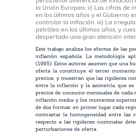
persistente diferencial de inflación
la Unión Europea. ii) Las cifras de
en los últimos años y el Gobierno 
controlar la inflación. iii) La irregu
petróleo en los últimos años, y cue
despertado una gran atención intern
Este trabajo analiza los efectos de las p
inflación española. La metodología ap
(1995). Estos autores asumen que una bu
oferta la constituye el tercer momento
precios, y muestran que las rigideces no
entre la inflación y la asimetría, que e
precios de consumo mensuales de cada re
inflación media y los momentos superiore
de dos formas: en primer lugar cada reg
contrastar la homogeneidad entre las 
respecto a las rigideces nominales det
perturbaciones de oferta.