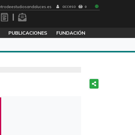
acceso
trodeestudiosandaluces.es
0
PUBLICACIONES
FUNDACIÓN