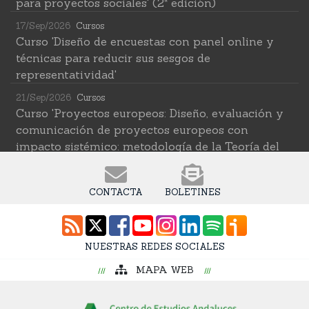
para proyectos sociales' (2ª edición)
17/Sep/2026
Cursos
Curso 'Diseño de encuestas con panel online y
técnicas para reducir sus sesgos de
representatividad'
21/Sep/2026
Cursos
Curso 'Proyectos europeos: Diseño, evaluación y
comunicación de proyectos europeos con
impacto sistémico: metodología de la Teoría del
Cambio transformativa'
22/Sep/2026
Cursos
CONTACTA
BOLETINES
Curso 'Herramientas de IA para investigar en
ciencias sociales' (2ª edición)
12/Oct/2026
Cursos
NUESTRAS REDES SOCIALES
Curso 'Web Scraping Asistido por IA: recolección
MAPA WEB
intelingente de datos'
19/Oct/2026
Cursos