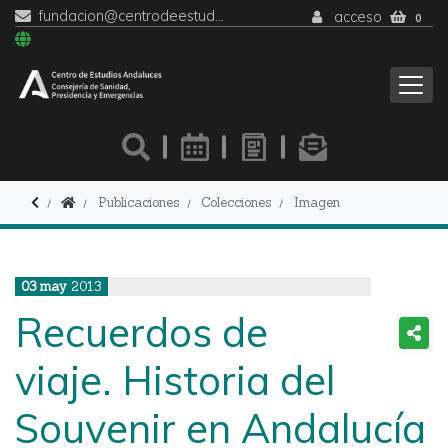
fundacion@centrodeestudiosandaluces.es
acceso
0
Publicaciones
Colecciones
Imagen
03
may
2013
Recuerdos de
viaje. Historia del
Souvenir en Andalucía