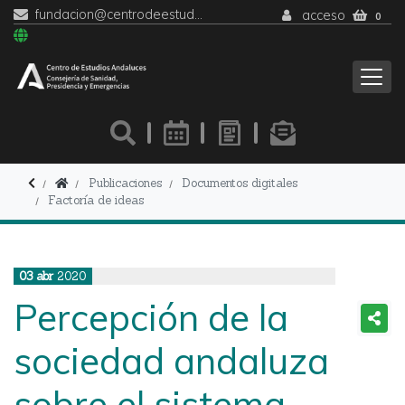
fundacion@centrodeestudiosandaluces.es
acceso
0
Publicaciones
Documentos digitales
Factoría de ideas
03
abr
2020
Percepción de la
sociedad andaluza
sobre el sistema