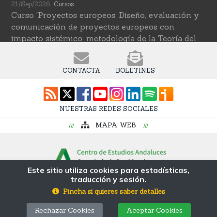
21/Sep/2026
Cursos
Curso 'Proyectos europeos: Diseño, evaluación y
comunicación de proyectos europeos con
impacto sistémico: metodología de la Teoría del
Cambio transformativa'
22/Sep/2026
Cursos
CONTACTA
BOLETINES
Curso 'Herramientas de IA para investigar en
ciencias sociales' (2ª edición)
12/Oct/2026
Cursos
NUESTRAS REDES SOCIALES
Curso 'Web Scraping Asistido por IA: recolección
MAPA WEB
intelingente de datos'
19/Oct/2026
Cursos
Curso 'Una introducción a los métodos digitales y
las ciencias sociales computacionales'
Este sitio utiliza cookies para estadísticas,
traducción y sesión.
© Fundación Pública Andaluza Centro de
Estudios Andaluces MP
Pincha si quieres saber detalles
Avda. Blas Infante s/n, Coria del Río, 41100. Sevilla
Rechazar Cookies
Aceptar Cookies
Tlf: 955 055 210