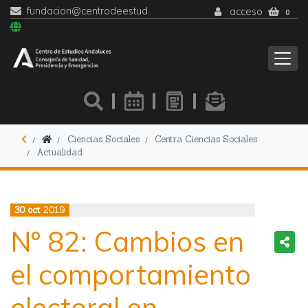
fundacion@centrodeestudiosandaluces.es
acceso
0
Ciencias Sociales
Centra Ciencias Sociales
Actualidad
30
oct
2019
Nº 82: Cambios en
el comportamiento
electoral en