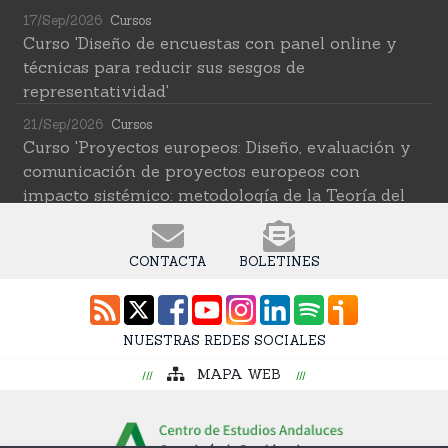
17/Sep/2026
Cursos
Curso 'Diseño de encuestas con panel online y
técnicas para reducir sus sesgos de
representatividad'
21/Sep/2026
Cursos
Curso 'Proyectos europeos: Diseño, evaluación y
comunicación de proyectos europeos con
impacto sistémico: metodología de la Teoría del
Cambio transformativa'
22/Sep/2026
Cursos
CONTACTA
BOLETINES
Curso 'Herramientas de IA para investigar en
ciencias sociales' (2ª edición)
12/Oct/2026
Cursos
NUESTRAS REDES SOCIALES
Curso 'Web Scraping Asistido por IA: recolección
MAPA WEB
intelingente de datos'
19/Oct/2026
Cursos
Curso 'Una introducción a los métodos digitales y