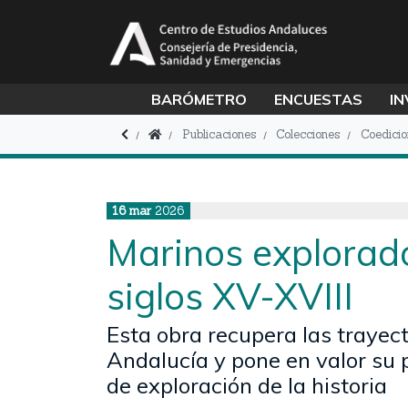
BARÓMETRO
ENCUESTAS
IN
Publicaciones
Colecciones
Coedicio
16
mar
2026
Marinos explorad
siglos XV-XVIII
Esta obra recupera las trayec
Andalucía y pone en valor su 
de exploración de la historia