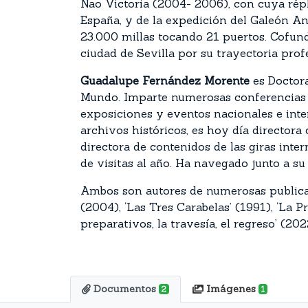
Nao Victoria (2004- 2006), con cuya répl
España, y de la expedición del Galeón A
23.000 millas tocando 21 puertos. Cofund
ciudad de Sevilla por su trayectoria prof
Guadalupe Fernández Morente
es Doctora
Mundo. Imparte numerosas conferencias s
exposiciones y eventos nacionales e inte
archivos históricos, es hoy día directora
directora de contenidos de las giras inte
de visitas al año. Ha navegado junto a s
Ambos son autores de numerosas publicac
(2004), ‘Las Tres Carabelas’ (1991), ‘La 
preparativos, la travesía, el regreso’ (2
Documentos
Imágenes
2
1