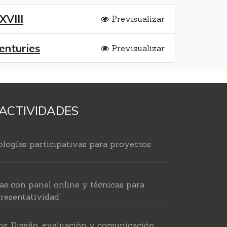
XVIII
Previsualizar
enturies
Previsualizar
ACTIVIDADES
logías participativas para proyectos
as con panel online y técnicas para
resentatividad'
os: Diseño, evaluación y comunicación