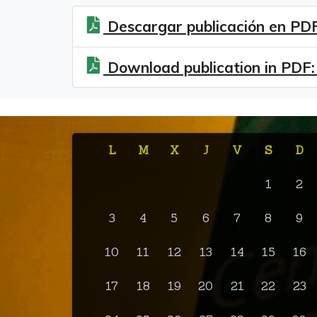
Descargar publicación en PDF:
Download publication in PDF:
L
M
X
J
V
S
D
1
2
3
4
5
6
7
8
9
10
11
12
13
14
15
16
17
18
19
20
21
22
23