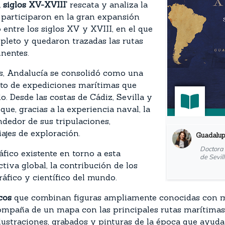
 siglos XV-XVIII’
rescata y analiza la
 participaron en la gran expansión
entre los siglos XV y XVIII, en el que
mpleto y quedaron trazadas las rutas
inentes.
es, Andalucía se consolidó como una
nto de expediciones marítimas que
 Desde las costas de Cádiz, Sevilla y
e, gracias a la experiencia naval, la
dedor de sus tripulaciones,
ajes de exploración.
Guadalup
Doctora 
áfico existente en torno a esta
de Sevil
tiva global, la contribución de los
áfico y científico del mundo.
cos
que combinan figuras ampliamente conocidas con m
compaña de un mapa con las principales rutas marítimas 
lustraciones, grabados y pinturas de la época que ayuda