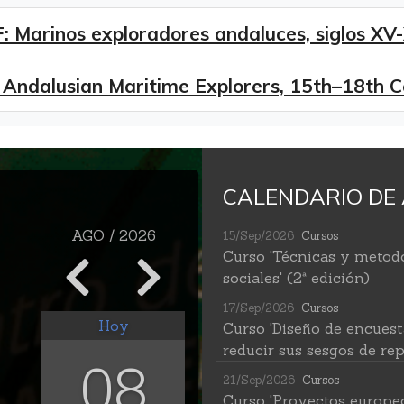
 Marinos exploradores andaluces, siglos XV-
 Andalusian Maritime Explorers, 15th–18th C
CALENDARIO DE 
AGO / 2026
15/Sep/2026
Cursos
Curso 'Técnicas y metodo
sociales' (2ª edición)
17/Sep/2026
Cursos
Hoy
Curso 'Diseño de encuest
reducir sus sesgos de rep
08
21/Sep/2026
Cursos
Curso 'Proyectos europe