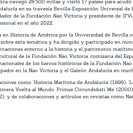
ica navegó 28.500 millas y visitó 17 países para acudi
ndalucía en su travesía Sevilla-Exposición Universal d
ador de la Fundación Nao Victoria y presidente de IFVial
esional en el año 2022.
 en Historia de América por la Universidad de Sevilla c
obre esta temática y ha dirigido y participado en nume
rnaciones entorno a la historia y el patrimonio marítim
 cultural de la Fundación Nao Victoria, comisaria del Es
rnacionales de los barcos históricos de la Fundación Nao
u padre en la Nao Victoria y el Galeón Andalucía en muc
iones como ‘Historia Marítima de Andalucía’ (1999), ‘
Primera Vuelta al Mundo. Primus Circundidisti Me’ (2000
022), y de colaboraciones y artículos en revistas como N