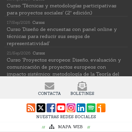
Curso 'Técnicas y metodologías participativas
para proyectos sociales' (2ª edición)
17/Sep/2026
Cursos
Curso 'Diseño de encuestas con panel online y
técnicas para reducir sus sesgos de
representatividad'
21/Sep/2026
Cursos
Curso 'Proyectos europeos: Diseño, evaluación y
comunicación de proyectos europeos con
impacto sistémico: metodología de la Teoría del
Cambio transformativa'
22/Sep/2026
Cursos
CONTACTA
BOLETINES
Curso 'Herramientas de IA para investigar en
ciencias sociales' (2ª edición)
12/Oct/2026
Cursos
NUESTRAS REDES SOCIALES
Curso 'Web Scraping Asistido por IA: recolección
MAPA WEB
intelingente de datos'