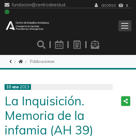
fundacion@centrodeestudiosandaluces.es
acceso
0
Publicaciones
10
ene
2013
La Inquisición.
Memoria de la
infamia (AH 39)