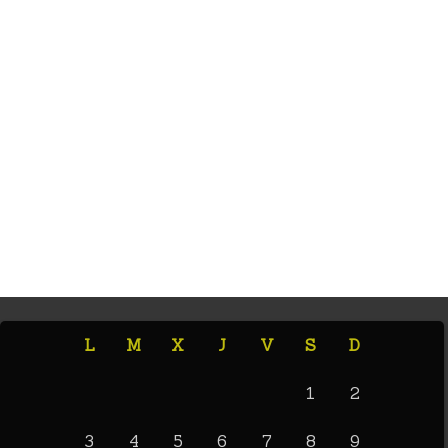
L
M
X
J
V
S
D
1
2
3
4
5
6
7
8
9