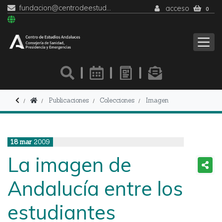
fundacion@centrodeestudiosandaluces.es
acceso
0
Publicaciones
Colecciones
Imagen
18
mar
2009
La imagen de
Andalucía entre los
estudiantes