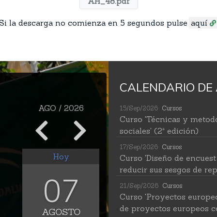
AH_48.pdf
Si la descarga no comienza en 5 segundos pulse
aquí
CALENDARIO DE 
AGO / 2026
15/Sep/2026
Cursos
Curso 'Técnicas y metodo
sociales' (2ª edición)
17/Sep/2026
Cursos
Hoy
Curso 'Diseño de encuest
reducir sus sesgos de rep
07
21/Sep/2026
Cursos
Curso 'Proyectos europe
de proyectos europeos c
AGOSTO