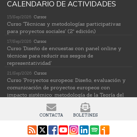
CALENDARIO DE ACTIVIDADES
15/Sep/2026
Cursos
Curso 'Técnicas y metodologías participativas
para proyectos sociales' (2ª edición)
17/Sep/2026
Cursos
Curso 'Diseño de encuestas con panel online y
técnicas para reducir sus sesgos de
representatividad'
21/Sep/2026
Cursos
Curso 'Proyectos europeos: Diseño, evaluación y
comunicación de proyectos europeos con
impacto sistémico: metodología de la Teoría del
Cambio transformativa'
22/Sep/2026
Cursos
CONTACTA
BOLETINES
Curso 'Herramientas de IA para investigar en
ciencias sociales' (2ª edición)
12/Oct/2026
Cursos