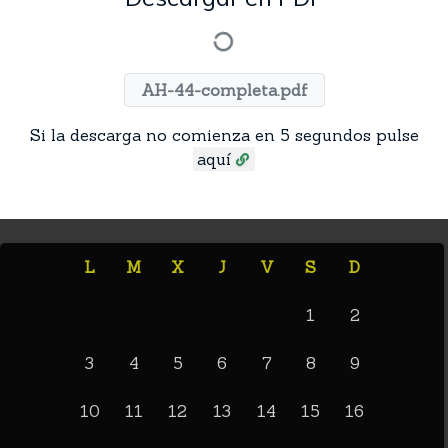
AH-44-completa.pdf
Si la descarga no comienza en 5 segundos pulse
aquí
L
M
X
J
V
S
D
1
2
3
4
5
6
7
8
9
10
11
12
13
14
15
16