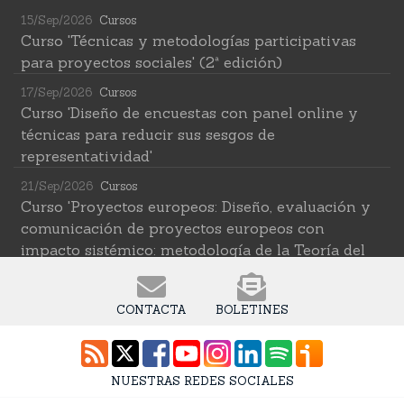
15/Sep/2026
Cursos
Curso 'Técnicas y metodologías participativas
para proyectos sociales' (2ª edición)
17/Sep/2026
Cursos
Curso 'Diseño de encuestas con panel online y
técnicas para reducir sus sesgos de
representatividad'
21/Sep/2026
Cursos
Curso 'Proyectos europeos: Diseño, evaluación y
comunicación de proyectos europeos con
impacto sistémico: metodología de la Teoría del
Cambio transformativa'
22/Sep/2026
Cursos
CONTACTA
BOLETINES
Curso 'Herramientas de IA para investigar en
ciencias sociales' (2ª edición)
12/Oct/2026
Cursos
NUESTRAS REDES SOCIALES
Curso 'Web Scraping Asistido por IA: recolección