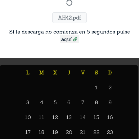
AH42.pdf
Si la descarga no comienza en 5 segundos pulse
aquí
L
M
X
J
V
S
D
1
2
3
4
5
6
7
8
9
10
11
12
13
14
15
16
17
18
19
20
21
22
23