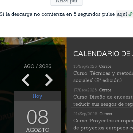
AH34.pdf
Si la descarga no comienza en 5 segundos pulse
aquí
CALENDARIO DE 
AGO / 2026
15/Sep/2026
Cursos
Curso 'Técnicas y metodo
sociales' (2ª edición)
17/Sep/2026
Cursos
Hoy
Curso 'Diseño de encuest
reducir sus sesgos de rep
08
21/Sep/2026
Cursos
Curso 'Proyectos europe
de proyectos europeos c
AGOSTO