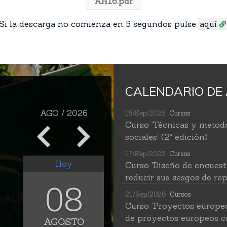
AH16.pdf
Si la descarga no comienza en 5 segundos pulse
aquí
CALENDARIO DE 
AGO / 2026
15/Sep/2026
Cursos
Curso 'Técnicas y metodo
sociales' (2ª edición)
17/Sep/2026
Cursos
Hoy
Curso 'Diseño de encuest
reducir sus sesgos de rep
08
21/Sep/2026
Cursos
Curso 'Proyectos europe
de proyectos europeos c
AGOSTO