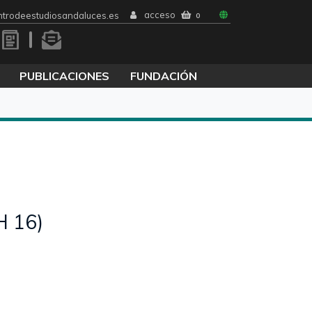
acceso
trodeestudiosandaluces.es
0
PUBLICACIONES
FUNDACIÓN
H 16)