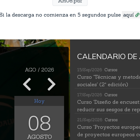
AH08.pdf
Si la descarga no comienza en 5 segundos pulse
aquí
CALENDARIO DE 
AGO / 2026
15/Sep/2026
Cursos
Curso 'Técnicas y metodo
sociales' (2ª edición)
17/Sep/2026
Cursos
Hoy
Curso 'Diseño de encuest
reducir sus sesgos de rep
08
21/Sep/2026
Cursos
Curso 'Proyectos europe
de proyectos europeos c
AGOSTO