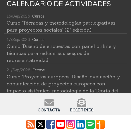
CALENDARIO DE ACTIVIDADES
15/Sep/2026
Cursos
Curso 'Técnicas y metodologías participativas
para proyectos sociales' (2ª edición)
17/Sep/2026
Cursos
Curso 'Diseño de encuestas con panel online y
técnicas para reducir sus sesgos de
representatividad'
21/Sep/2026
Cursos
Curso 'Proyectos europeos: Diseño, evaluación y
comunicación de proyectos europeos con
impacto sistémico: metodología de la Teoría del
Cambio transformativa'
22/Sep/2026
Cursos
CONTACTA
BOLETINES
Curso 'Herramientas de IA para investigar en
ciencias sociales' (2ª edición)
12/Oct/2026
Cursos