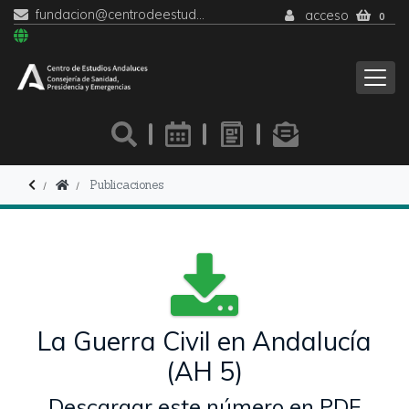
fundacion@centrodeestudiosandaluces.es
acceso
0
Publicaciones
La Guerra Civil en Andalucía
(AH 5)
Descargar este número en PDF