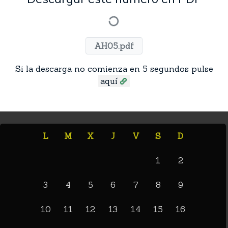
AH05.pdf
Si la descarga no comienza en 5 segundos pulse
aquí
L
M
X
J
V
S
D
1
2
3
4
5
6
7
8
9
10
11
12
13
14
15
16