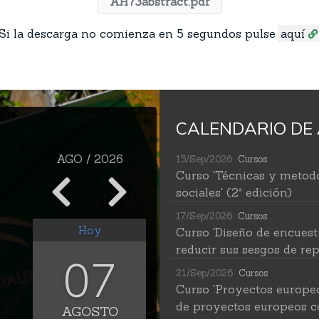
AH73abstract.pdf
Si la descarga no comienza en 5 segundos pulse
aquí
CALENDARIO DE 
AGO / 2026
15/Sep/2026
Cursos
Curso 'Técnicas y metodo
sociales' (2ª edición)
17/Sep/2026
Cursos
Hoy
Curso 'Diseño de encuest
reducir sus sesgos de rep
07
21/Sep/2026
Cursos
Curso 'Proyectos europe
de proyectos europeos c
AGOSTO