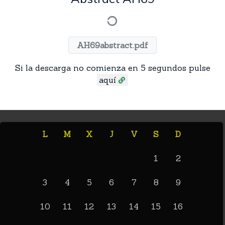
AH69abstract.pdf
Si la descarga no comienza en 5 segundos pulse
aquí
L
M
X
J
V
S
D
1
2
3
4
5
6
7
8
9
10
11
12
13
14
15
16