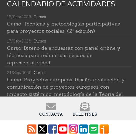
CALENDARIO DE ACTIVIDADES
15/Sep/2026
Cursos
Curso 'Técnicas y metodologías participativas
para proyectos sociales' (2ª edición)
17/Sep/2026
Cursos
Curso 'Diseño de encuestas con panel online y
técnicas para reducir sus sesgos de
representatividad'
21/Sep/2026
Cursos
Curso 'Proyectos europeos: Diseño, evaluación y
comunicación de proyectos europeos con
impacto sistémico: metodología de la Teoría del
Cambio transformativa'
22/Sep/2026
Cursos
CONTACTA
BOLETINES
Curso 'Herramientas de IA para investigar en
ciencias sociales' (2ª edición)
12/Oct/2026
Cursos