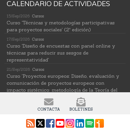
CALENDARIO DE ACTIVIDADES
15/Sep/2026
Cursos
Curso 'Técnicas y metodologías participativas
para proyectos sociales' (2ª edición)
17/Sep/2026
Cursos
Curso 'Diseño de encuestas con panel online y
técnicas para reducir sus sesgos de
representatividad'
21/Sep/2026
Cursos
Curso 'Proyectos europeos: Diseño, evaluación y
comunicación de proyectos europeos con
impacto sistémico: metodología de la Teoría del
Cambio transformativa'
22/Sep/2026
Cursos
CONTACTA
BOLETINES
Curso 'Herramientas de IA para investigar en
ciencias sociales' (2ª edición)
12/Oct/2026
Cursos