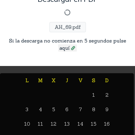
AH_69.pdf
Si la descarga no comienza en 5 segundos pulse
aquí
L
M
X
J
V
S
D
1
2
3
4
5
6
7
8
9
10
11
12
13
14
15
16