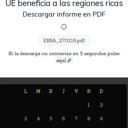
UE beneficia a las regiones ricas
Descargar informe en PDF
ERSA_270116.pdf
Si la descarga no comienza en 5 segundos pulse
aquí
L
M
X
J
V
S
D
1
2
3
4
5
6
7
8
9