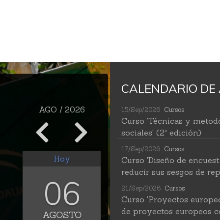
CALENDARIO DE 
AGO / 2026
15/Sep/2026
Cursos
Curso 'Técnicas y metodo
sociales' (2ª edición)
17/Sep/2026
Cursos
Hoy
Curso 'Diseño de encuest
reducir sus sesgos de rep
06
21/Sep/2026
Cursos
Curso 'Proyectos europe
de proyectos europeos c
AGOSTO