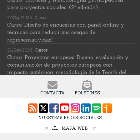
para proyectos sociales' (2ª edición)
17/Sep/2026
Cursos
Curso 'Diseño de encuestas con panel online y
técnicas para reducir sus sesgos de
representatividad'
21/Sep/2026
Cursos
Curso 'Proyectos europeos: Diseño, evaluación y
comunicación de proyectos europeos con
impacto sistémico: metodología de la Teoría del
Cambio transformativa'
22/Sep/2026
Cursos
CONTACTA
BOLETINES
Curso 'Herramientas de IA para investigar en
ciencias sociales' (2ª edición)
12/Oct/2026
Cursos
NUESTRAS REDES SOCIALES
Curso 'Web Scraping Asistido por IA: recolección
MAPA WEB
intelingente de datos'