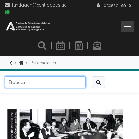
fundacion@centrodeestudiosandaluces.es
acceso
0
Publicaciones