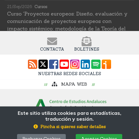
21/Sep/2026
Cursos
Curso 'Proyectos europeos: Diseño, evaluación y
comunicación de proyectos europeos con
impacto sistémico: metodología de la Teoría del
Cambio transformativa'
22/Sep/2026
Cursos
CONTACTA
BOLETINES
Curso 'Herramientas de IA para investigar en
ciencias sociales' (2ª edición)
12/Oct/2026
Cursos
NUESTRAS REDES SOCIALES
Curso 'Web Scraping Asistido por IA: recolección
MAPA WEB
intelingente de datos'
19/Oct/2026
Cursos
Curso 'Una introducción a los métodos digitales y
las ciencias sociales computacionales'
Este sitio utiliza cookies para estadísticas,
traducción y sesión.
© Fundación Pública Andaluza Centro de
Estudios Andaluces MP
Pincha si quieres saber detalles
Avda. Blas Infante s/n, Coria del Río, 41100. Sevilla
Rechazar Cookies
Aceptar Cookies