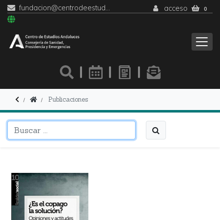
fundacion@centrodeestudiosandaluces.es
acceso
0
Publicaciones