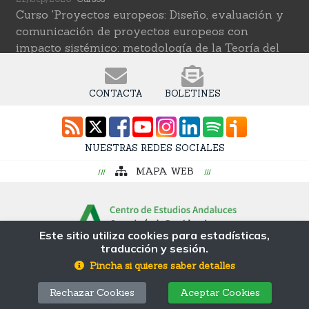
Curso 'Proyectos europeos: Diseño, evaluación y
comunicación de proyectos europeos con
impacto sistémico: metodología de la Teoría del
Cambio transformativa'
22/Sep/2026
Cursos
CONTACTA
BOLETINES
Curso 'Herramientas de IA para investigar en
ciencias sociales' (2ª edición)
12/Oct/2026
Cursos
NUESTRAS REDES SOCIALES
Curso 'Web Scraping Asistido por IA: recolección
MAPA WEB
intelingente de datos'
19/Oct/2026
Cursos
Curso 'Una introducción a los métodos digitales y
las ciencias sociales computacionales'
Este sitio utiliza cookies para estadísticas,
traducción y sesión.
© Fundación Pública Andaluza Centro de
Estudios Andaluces MP
Pincha si quieres saber detalles
Avda. Blas Infante s/n, Coria del Río, 41100. Sevilla
Rechazar Cookies
Aceptar Cookies
Tlf: 955 055 210