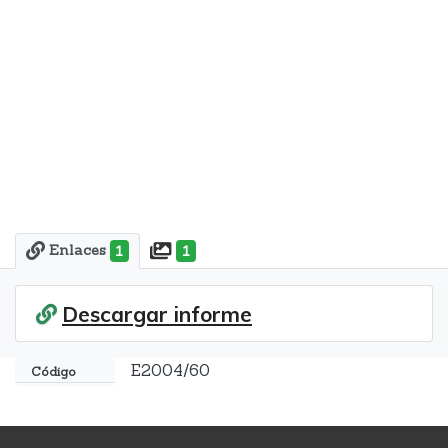
Enlaces
1
1
Descargar informe
E2004/60
Código