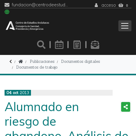
fundacion@centrodeestudiosandaluces.es
acceso
0
Publicaciones
Documentos digitales
Documentos de trabajo
04
oct
2013
Alumnado en
riesgo de
abandono. Análisis de