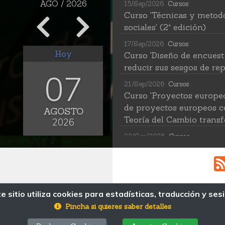
AGO / 2026
15/Sep/2026
Cursos
Curso 'Técnicas y metodo
sociales' (2ª edición)
17/Sep/2026
Cursos
Hoy
Curso 'Diseño de encuest
reducir sus sesgos de rep
07
21/Sep/2026
Cursos
Curso 'Proyectos europe
de proyectos europeos c
AGOSTO
Teoría del Cambio transf
2026
22/Sep/2026
Cursos
Curso 'Herramientas de IA
(2ª edición)
12/Oct/2026
Cursos
Curso 'Web Scraping Asis
e sitio utiliza cookies para estadísticas, traducción y ses
MAPA WEB
datos'
Pincha si quieres saber detalles
19/Oct/2026
Cursos
© Fundación Pública Andaluza Centro de 