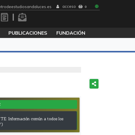
acceso
trodeestudiosandaluces.es
0
PUBLICACIONES
FUNDACIÓN
S
: Información común a todos los
F)