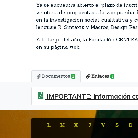
Ya se encuentra abierto el plazo de insc
veintena de propuestas a la vanguardia 
en la investigación social, cualitativa y
lenguaje R, Sintaxis y Macros, Design Res
A lo largo del año, la Fundación CENTRA 
en su página web.
Documentos
Enlaces
1
1
IMPORTANTE: Información com
L
M
X
J
V
S
D