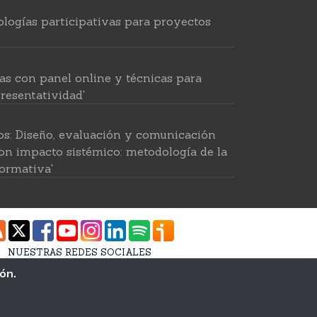
logías participativas para proyectos
as con panel online y técnicas para
resentatividad'
os: Diseño, evaluación y comunicación
on impacto sistémico: metodología de la
ormativa'
 para investigar en ciencias sociales'
NUESTRAS REDES SOCIALES
tido por IA: recolección intelingente de
ión.
Estudios Andaluces MP