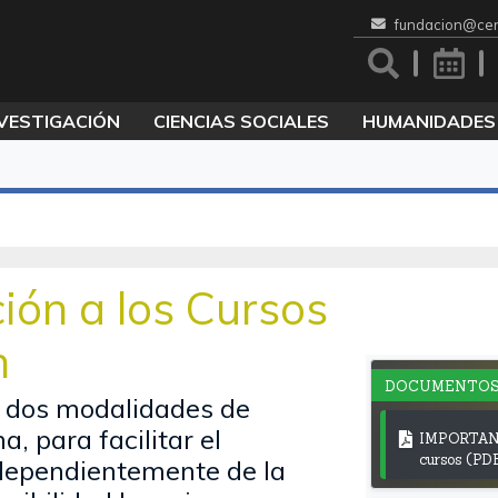
fundacion@cen
VESTIGACIÓN
CIENCIAS SOCIALES
HUMANIDADES
ción a los Cursos
n
DOCUMENTO
a dos modalidades de
a, para facilitar el
IMPORTANTE
cursos (PD
dependientemente de la