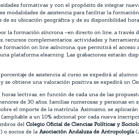
idades formativas y con el propósito de integrar nueva
 modalidades de asistencia para facilitar la formación 
de su ubicación geográfica y de su disponibilidad hor
or la formación síncrona –en directo on line, a través d
s, recursos complementarios, actividades y herramien
 formación on line asíncrona, que permitirá el acceso a
e una plataforma elearning. Las grabaciones estarán dis
porcentaje de asistencia al curso se expedirá al alumno 
l y se obtiene una valoración positiva se expedirá un 
0 horas lectivas, en función de cada una de las propues
 menores de 30 años, familias numerosas y personas en 
bre el importe de la matrícula. Asimismo, se aplicarán
 (ampliable a un 10% adicional por cada nueva inscrip
iembros del
Colegio Oficial de Ciencias Políticas
y Sociol
 o socios de la
Asociación Andaluza de Antropología
(