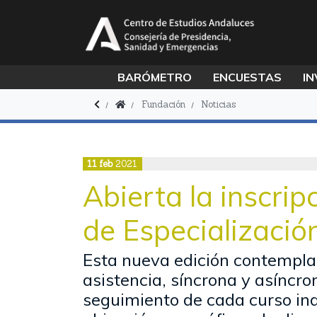
BARÓMETRO
ENCUESTAS
IN
Fundación
Noticias
11
feb
2021
Abierta la inscrip
de Especializació
Esta nueva edición contempl
asistencia, síncrona y asíncron
seguimiento de cada curso in