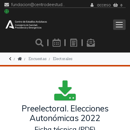
fundacion@centrodeestudiosandaluces.es
acceso
0
Encuestas
Electorales
Preelectoral. Elecciones
Autonómicas 2022
Ficha técnica (PDF)