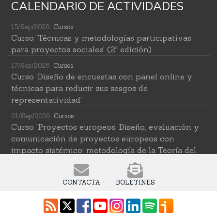
CALENDARIO DE ACTIVIDADES
15/Sep/2026
Cursos
Curso 'Técnicas y metodologías participativas
para proyectos sociales' (2ª edición)
17/Sep/2026
Cursos
Curso 'Diseño de encuestas con panel online y
técnicas para reducir sus sesgos de
representatividad'
21/Sep/2026
Cursos
Curso 'Proyectos europeos: Diseño, evaluación y
comunicación de proyectos europeos con
impacto sistémico: metodología de la Teoría del
Cambio transformativa'
22/Sep/2026
Cursos
CONTACTA
BOLETINES
Curso 'Herramientas de IA para investigar en
ciencias sociales' (2ª edición)
12/Oct/2026
Cursos