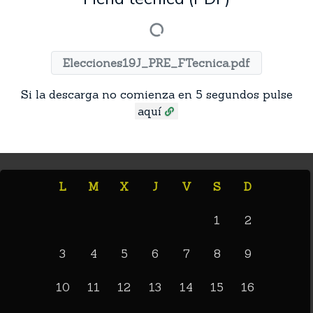
Elecciones19J_PRE_FTecnica.pdf
Si la descarga no comienza en 5 segundos pulse
aquí
L
M
X
J
V
S
D
1
2
3
4
5
6
7
8
9
10
11
12
13
14
15
16