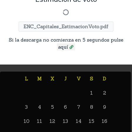
ENC_Capitales_EstimacionVoto.pdf
Si la descarga no comienza en 5 segundos pulse
aquí
L
M
X
J
V
S
D
1
2
3
4
5
6
7
8
9
10
11
12
13
14
15
16