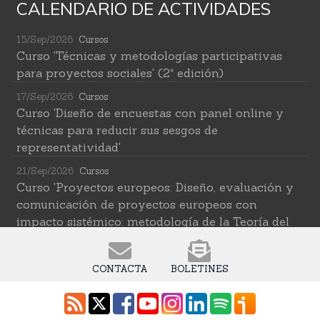
CALENDARIO DE ACTIVIDADES
15/Sep/2026
Cursos
Curso 'Técnicas y metodologías participativas
para proyectos sociales' (2ª edición)
17/Sep/2026
Cursos
Curso 'Diseño de encuestas con panel online y
técnicas para reducir sus sesgos de
representatividad'
21/Sep/2026
Cursos
Curso 'Proyectos europeos: Diseño, evaluación y
comunicación de proyectos europeos con
impacto sistémico: metodología de la Teoría del
Cambio transformativa'
22/Sep/2026
Cursos
CONTACTA
BOLETINES
Curso 'Herramientas de IA para investigar en
ciencias sociales' (2ª edición)
12/Oct/2026
Cursos