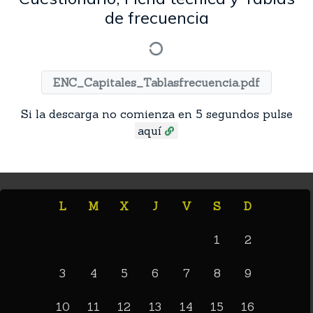
de frecuencia
ENC_Capitales_Tablasfrecuencia.pdf
Si la descarga no comienza en 5 segundos pulse
aquí
L
M
X
J
V
S
D
1
2
3
4
5
6
7
8
9
10
11
12
13
14
15
16