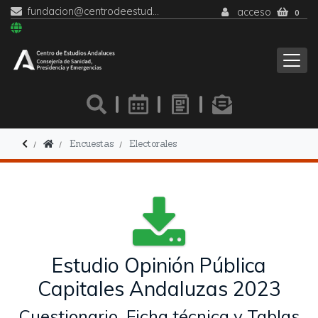
fundacion@centrodeestudiosandaluces.es
acceso
0
Encuestas
Electorales
Estudio Opinión Pública
Capitales Andaluzas 2023
Cuestionario, Ficha técnica y Tablas